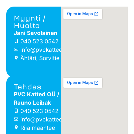
Myynti /
Huolto
Jani Savolainen
040 523 0542
info@pvckatteet.fi
Ähtäri, Sorvitie 5
Tehdas
PVC Katted OÜ /
Rauno Leibak
040 523 0542
info@pvckatteet.fi
Riia maantee