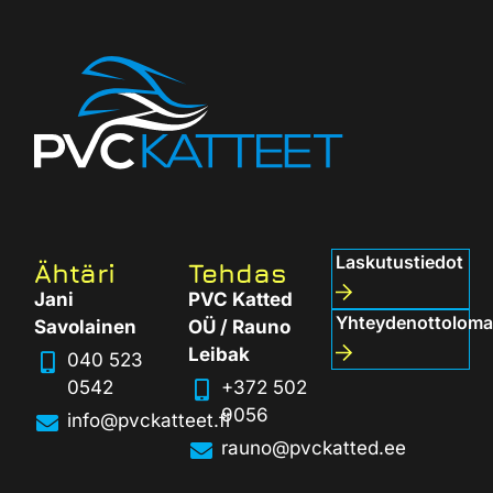
Laskutustiedot
Ähtäri
Tehdas
Jani
PVC Katted
Yhteydenottolom
Savolainen
OÜ / Rauno
Leibak
040 523
0542
+372 502
9056
info@pvckatteet.fi
rauno@pvckatted.ee