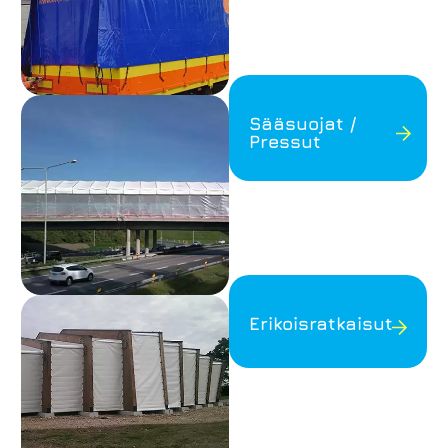
Sääsuojat /
Pressut
Erikoisratkaisut