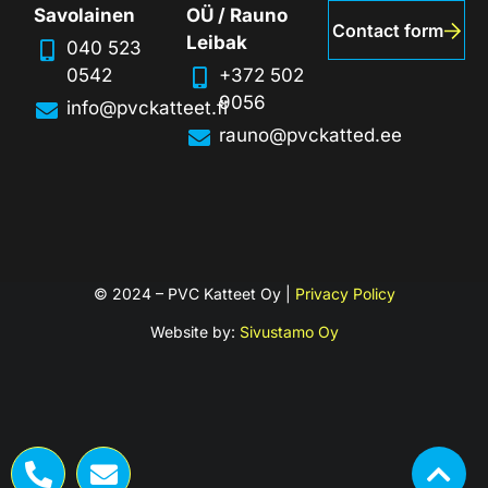
Savolainen
OÜ / Rauno
Contact form
Leibak
040 523
0542
+372 502
9056
info@pvckatteet.fi
rauno@pvckatted.ee
© 2024 – PVC Katteet Oy |
Privacy Policy
Website by:
Sivustamo Oy