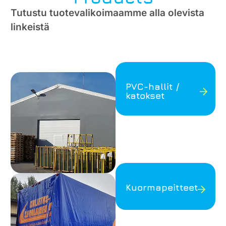
Tutustu tuotevalikoimaamme alla olevista
linkeistä
PVC-hallit /
katokset
Kuormapeitteet